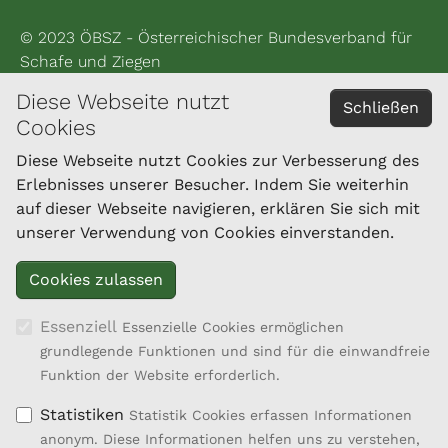
© 2023 ÖBSZ - Österreichischer Bundesverband für
Schafe und Ziegen
Diese Webseite nutzt
Impressum
Schließen
Cookies
Datenschutzerklärung
Diese Webseite nutzt Cookies zur Verbesserung des
Erlebnisses unserer Besucher. Indem Sie weiterhin
KONTAKT
auf dieser Webseite navigieren, erklären Sie sich mit
Landesverband für Ziegenzucht und -haltung
unserer Verwendung von Cookies einverstanden.
Oberösterreichs
Brucknerstraße 39
4910 Ried im Innkreis
Tel.: 050/6902-1448
Essenziell
Essenzielle Cookies ermöglichen
Fax: 050/6902-91448
grundlegende Funktionen und sind für die einwandfreie
office@ziegenland.com
Funktion der Website erforderlich.
Statistiken
Statistik Cookies erfassen Informationen
anonym. Diese Informationen helfen uns zu verstehen,