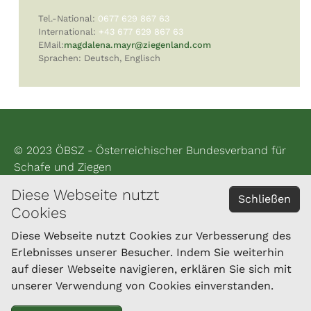
Tel.-National:
0677 629 867 63
International:
+43 677 629 867 63
EMail:
magdalena.mayr
@ziegenland.com
Sprachen: Deutsch, Englisch
© 2023 ÖBSZ - Österreichischer Bundesverband für
Schafe und Ziegen
Diese Webseite nutzt
Impressum
Schließen
Cookies
Datenschutzerklärung
Diese Webseite nutzt Cookies zur Verbesserung des
Erlebnisses unserer Besucher. Indem Sie weiterhin
KONTAKT
auf dieser Webseite navigieren, erklären Sie sich mit
Landesverband für Ziegenzucht und -haltung
unserer Verwendung von Cookies einverstanden.
Oberösterreichs