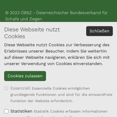
© 2023 ÖBSZ - Österreichischer Bundesverband für
Schafe und Ziegen
Diese Webseite nutzt
Impressum
Schließen
Cookies
Datenschutzerklärung
Diese Webseite nutzt Cookies zur Verbesserung des
Erlebnisses unserer Besucher. Indem Sie weiterhin
KONTAKT
auf dieser Webseite navigieren, erklären Sie sich mit
Landesverband für Ziegenzucht und -haltung
unserer Verwendung von Cookies einverstanden.
Oberösterreichs
Brucknerstraße 39
4910 Ried im Innkreis
Tel.: 050/6902-1448
Essenziell
Essenzielle Cookies ermöglichen
Fax: 050/6902-91448
grundlegende Funktionen und sind für die einwandfreie
office@ziegenland.com
Funktion der Website erforderlich.
Statistiken
Statistik Cookies erfassen Informationen