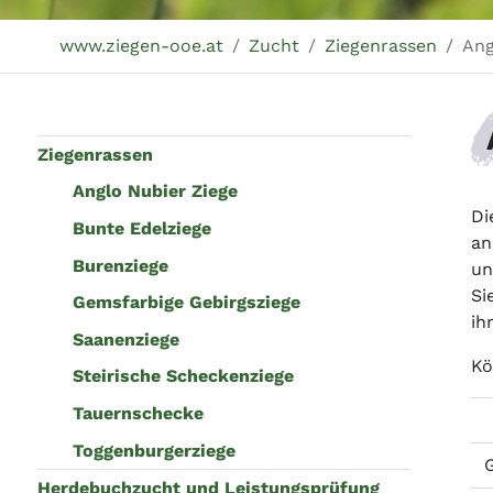
Sie sind hier:
www.ziegen-ooe.at
Zucht
Ziegenrassen
Ang
Ziegenrassen
Anglo Nubier Ziege
Di
Bunte Edelziege
an
Burenziege
un
Si
Gemsfarbige Gebirgsziege
ih
Saanenziege
Kö
Steirische Scheckenziege
Tauernschecke
Toggenburgerziege
Herdebuchzucht und Leistungsprüfung