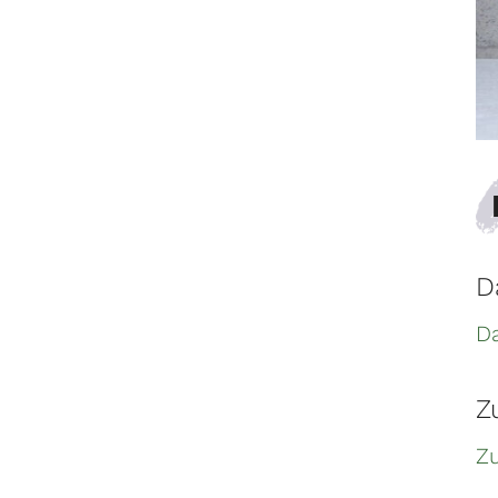
D
Da
Z
Z