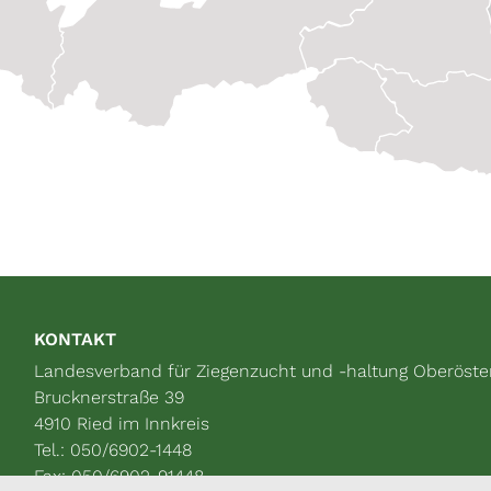
KONTAKT
Landesverband für Ziegenzucht und -haltung Oberöste
Brucknerstraße 39
4910 Ried im Innkreis
Tel.: 050/6902-1448
Fax: 050/6902-91448