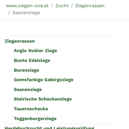
Sie sind hier:
www.ziegen-ooe.at
Zucht
Ziegenrassen
Saanenziege
Ziegenrassen
Anglo Nubier Ziege
Bunte Edelziege
Burenziege
Gemsfarbige Gebirgsziege
Saanenziege
Steirische Scheckenziege
Tauernschecke
Toggenburgerziege
Herdebuchzucht und Leistungsprüfung