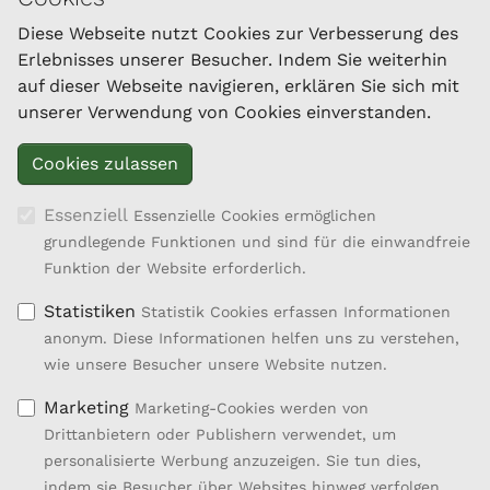
Diese Webseite nutzt Cookies zur Verbesserung des
Erlebnisses unserer Besucher. Indem Sie weiterhin
KONTAKT
auf dieser Webseite navigieren, erklären Sie sich mit
Landesverband für Ziegenzucht und -haltung
unserer Verwendung von Cookies einverstanden.
Oberösterreichs
Brucknerstraße 39
4910 Ried im Innkreis
Tel.: 050/6902-1448
Essenziell
Essenzielle Cookies ermöglichen
Fax: 050/6902-91448
grundlegende Funktionen und sind für die einwandfreie
office@ziegenland.com
Funktion der Website erforderlich.
Statistiken
Statistik Cookies erfassen Informationen
anonym. Diese Informationen helfen uns zu verstehen,
wie unsere Besucher unsere Website nutzen.
Marketing
Marketing-Cookies werden von
Drittanbietern oder Publishern verwendet, um
personalisierte Werbung anzuzeigen. Sie tun dies,
Projektbeschreibung
indem sie Besucher über Websites hinweg verfolgen.